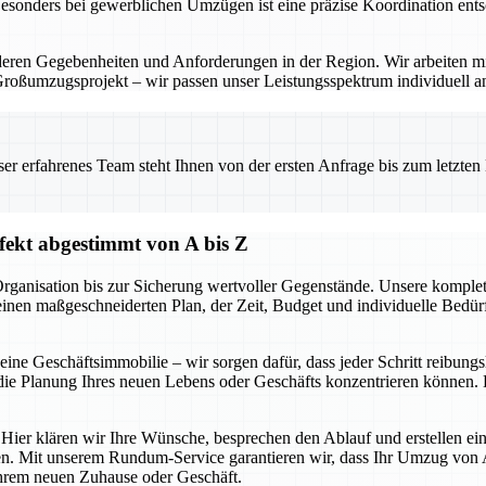
Besonders bei gewerblichen Umzügen ist eine präzise Koordination ents
eren Gegebenheiten und Anforderungen in der Region. Wir arbeiten mi
Großumzugsprojekt – wir passen unser Leistungsspektrum individuell a
 erfahrenes Team steht Ihnen von der ersten Anfrage bis zum letzten Ka
ekt abgestimmt von A bis Z
r Organisation bis zur Sicherung wertvoller Gegenstände. Unsere kom
 einen maßgeschneiderten Plan, der Zeit, Budget und individuelle Bedür
e Geschäftsimmobilie – wir sorgen dafür, dass jeder Schritt reibungsl
ie Planung Ihres neuen Lebens oder Geschäfts konzentrieren können. D
 Hier klären wir Ihre Wünsche, besprechen den Ablauf und erstellen ein
n. Mit unserem Rundum-Service garantieren wir, dass Ihr Umzug von A 
 Ihrem neuen Zuhause oder Geschäft.