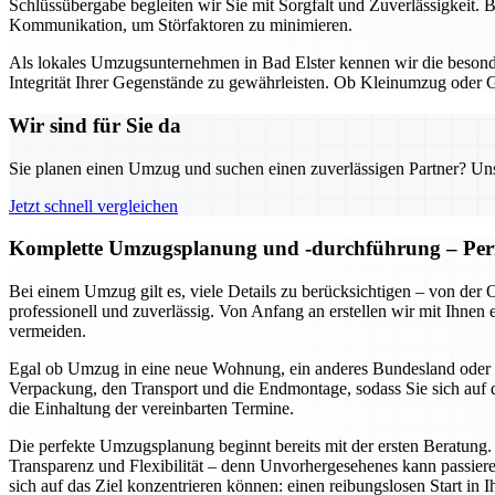
Schlüssübergabe begleiten wir Sie mit Sorgfalt und Zuverlässigkeit. 
Kommunikation, um Störfaktoren zu minimieren.
Als lokales Umzugsunternehmen in Bad Elster kennen wir die besond
Integrität Ihrer Gegenstände zu gewährleisten. Ob Kleinumzug oder 
Wir sind für Sie da
Sie planen einen Umzug und suchen einen zuverlässigen Partner? Unser
Jetzt schnell vergleichen
Komplette Umzugsplanung und -durchführung – Perf
Bei einem Umzug gilt es, viele Details zu berücksichtigen – von de
professionell und zuverlässig. Von Anfang an erstellen wir mit Ihnen
vermeiden.
Egal ob Umzug in eine neue Wohnung, ein anderes Bundesland oder ein
Verpackung, den Transport und die Endmontage, sodass Sie sich auf d
die Einhaltung der vereinbarten Termine.
Die perfekte Umzugsplanung beginnt bereits mit der ersten Beratung.
Transparenz und Flexibilität – denn Unvorhergesehenes kann passiere
sich auf das Ziel konzentrieren können: einen reibungslosen Start in