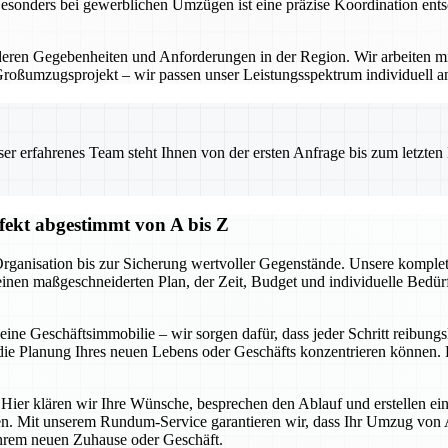
Besonders bei gewerblichen Umzügen ist eine präzise Koordination ents
eren Gegebenheiten und Anforderungen in der Region. Wir arbeiten mi
Großumzugsprojekt – wir passen unser Leistungsspektrum individuell a
 erfahrenes Team steht Ihnen von der ersten Anfrage bis zum letzten Ka
ekt abgestimmt von A bis Z
r Organisation bis zur Sicherung wertvoller Gegenstände. Unsere kom
 einen maßgeschneiderten Plan, der Zeit, Budget und individuelle Bedür
e Geschäftsimmobilie – wir sorgen dafür, dass jeder Schritt reibungsl
ie Planung Ihres neuen Lebens oder Geschäfts konzentrieren können. D
 Hier klären wir Ihre Wünsche, besprechen den Ablauf und erstellen ein
n. Mit unserem Rundum-Service garantieren wir, dass Ihr Umzug von A 
 Ihrem neuen Zuhause oder Geschäft.