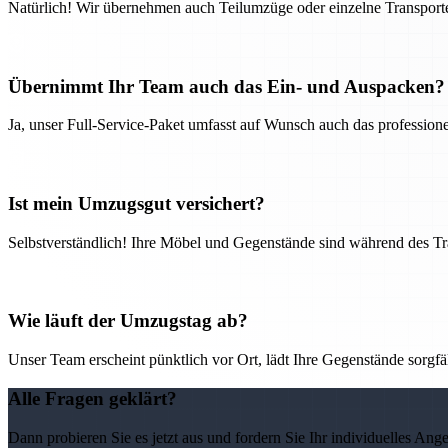
Natürlich! Wir übernehmen auch Teilumzüge oder einzelne Transport
Übernimmt Ihr Team auch das Ein- und Auspacken?
Ja, unser Full-Service-Paket umfasst auf Wunsch auch das professio
Ist mein Umzugsgut versichert?
Selbstverständlich! Ihre Möbel und Gegenstände sind während des Tra
Wie läuft der Umzugstag ab?
Unser Team erscheint pünktlich vor Ort, lädt Ihre Gegenstände sorgfälti
Alle Fragen geklärt?
Dann probieren Sie es jetzt aus und fordern Sie Ihr individuelles Ang