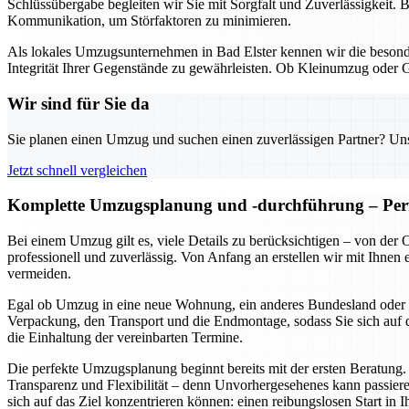
Schlüssübergabe begleiten wir Sie mit Sorgfalt und Zuverlässigkeit. 
Kommunikation, um Störfaktoren zu minimieren.
Als lokales Umzugsunternehmen in Bad Elster kennen wir die besond
Integrität Ihrer Gegenstände zu gewährleisten. Ob Kleinumzug oder 
Wir sind für Sie da
Sie planen einen Umzug und suchen einen zuverlässigen Partner? Unser
Jetzt schnell vergleichen
Komplette Umzugsplanung und -durchführung – Perf
Bei einem Umzug gilt es, viele Details zu berücksichtigen – von de
professionell und zuverlässig. Von Anfang an erstellen wir mit Ihnen
vermeiden.
Egal ob Umzug in eine neue Wohnung, ein anderes Bundesland oder ein
Verpackung, den Transport und die Endmontage, sodass Sie sich auf d
die Einhaltung der vereinbarten Termine.
Die perfekte Umzugsplanung beginnt bereits mit der ersten Beratung.
Transparenz und Flexibilität – denn Unvorhergesehenes kann passiere
sich auf das Ziel konzentrieren können: einen reibungslosen Start in