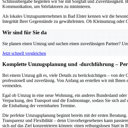
Schlüssübergabe begleiten wir Sie mit Sorgfalt und Zuverlässigkeit. 
Kommunikation, um Störfaktoren zu minimieren.
Als lokales Umzugsunternehmen in Bad Elster kennen wir die besond
Integrität Ihrer Gegenstände zu gewährleisten. Ob Kleinumzug oder 
Wir sind für Sie da
Sie planen einen Umzug und suchen einen zuverlässigen Partner? Unser
Jetzt schnell vergleichen
Komplette Umzugsplanung und -durchführung – Perf
Bei einem Umzug gilt es, viele Details zu berücksichtigen – von de
professionell und zuverlässig. Von Anfang an erstellen wir mit Ihnen
vermeiden.
Egal ob Umzug in eine neue Wohnung, ein anderes Bundesland oder ein
Verpackung, den Transport und die Endmontage, sodass Sie sich auf d
die Einhaltung der vereinbarten Termine.
Die perfekte Umzugsplanung beginnt bereits mit der ersten Beratung.
Transparenz und Flexibilität – denn Unvorhergesehenes kann passiere
sich auf das Ziel konzentrieren können: einen reibungslosen Start in