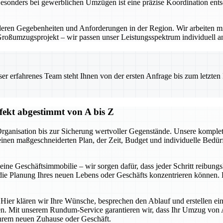
Besonders bei gewerblichen Umzügen ist eine präzise Koordination ents
eren Gegebenheiten und Anforderungen in der Region. Wir arbeiten mi
Großumzugsprojekt – wir passen unser Leistungsspektrum individuell a
 erfahrenes Team steht Ihnen von der ersten Anfrage bis zum letzten Ka
ekt abgestimmt von A bis Z
r Organisation bis zur Sicherung wertvoller Gegenstände. Unsere kom
 einen maßgeschneiderten Plan, der Zeit, Budget und individuelle Bedür
e Geschäftsimmobilie – wir sorgen dafür, dass jeder Schritt reibungsl
ie Planung Ihres neuen Lebens oder Geschäfts konzentrieren können. D
 Hier klären wir Ihre Wünsche, besprechen den Ablauf und erstellen ein
n. Mit unserem Rundum-Service garantieren wir, dass Ihr Umzug von A 
 Ihrem neuen Zuhause oder Geschäft.