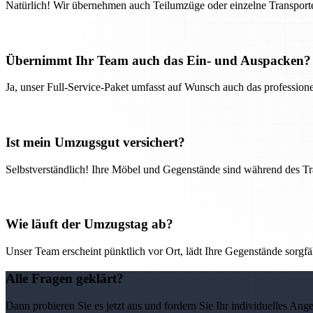
Natürlich! Wir übernehmen auch Teilumzüge oder einzelne Transport
Übernimmt Ihr Team auch das Ein- und Auspacken?
Ja, unser Full-Service-Paket umfasst auf Wunsch auch das professio
Ist mein Umzugsgut versichert?
Selbstverständlich! Ihre Möbel und Gegenstände sind während des Tra
Wie läuft der Umzugstag ab?
Unser Team erscheint pünktlich vor Ort, lädt Ihre Gegenstände sorgfälti
Alle Fragen geklärt?
Dann probieren Sie es jetzt aus und fordern Sie Ihr individuelles Ang