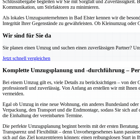
Schlüssübergabe begleiten wir Sie mit Sorgfalt und Zuverlässigkeit. 
Kommunikation, um Störfaktoren zu minimieren.
Als lokales Umzugsunternehmen in Bad Elster kennen wir die besond
Integrität Ihrer Gegenstände zu gewährleisten. Ob Kleinumzug oder 
Wir sind für Sie da
Sie planen einen Umzug und suchen einen zuverlässigen Partner? Unser
Jetzt schnell vergleichen
Komplette Umzugsplanung und -durchführung – Perf
Bei einem Umzug gilt es, viele Details zu berücksichtigen – von de
professionell und zuverlässig. Von Anfang an erstellen wir mit Ihnen
vermeiden.
Egal ob Umzug in eine neue Wohnung, ein anderes Bundesland oder ein
Verpackung, den Transport und die Endmontage, sodass Sie sich auf d
die Einhaltung der vereinbarten Termine.
Die perfekte Umzugsplanung beginnt bereits mit der ersten Beratung.
Transparenz und Flexibilität – denn Unvorhergesehenes kann passiere
sich auf das Ziel konzentrieren können: einen reibungslosen Start in