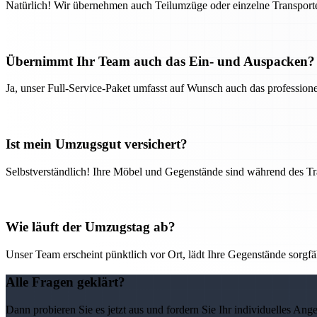
Natürlich! Wir übernehmen auch Teilumzüge oder einzelne Transport
Übernimmt Ihr Team auch das Ein- und Auspacken?
Ja, unser Full-Service-Paket umfasst auf Wunsch auch das professio
Ist mein Umzugsgut versichert?
Selbstverständlich! Ihre Möbel und Gegenstände sind während des Tra
Wie läuft der Umzugstag ab?
Unser Team erscheint pünktlich vor Ort, lädt Ihre Gegenstände sorgfälti
Alle Fragen geklärt?
Dann probieren Sie es jetzt aus und fordern Sie Ihr individuelles Ang