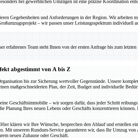
Besonders bei gewerblichen Umzügen ist eine präzise Koordination ents
eren Gegebenheiten und Anforderungen in der Region. Wir arbeiten mi
Großumzugsprojekt – wir passen unser Leistungsspektrum individuell a
 erfahrenes Team steht Ihnen von der ersten Anfrage bis zum letzten Ka
ekt abgestimmt von A bis Z
r Organisation bis zur Sicherung wertvoller Gegenstände. Unsere kom
 einen maßgeschneiderten Plan, der Zeit, Budget und individuelle Bedür
e Geschäftsimmobilie – wir sorgen dafür, dass jeder Schritt reibungsl
ie Planung Ihres neuen Lebens oder Geschäfts konzentrieren können. D
 Hier klären wir Ihre Wünsche, besprechen den Ablauf und erstellen ein
n. Mit unserem Rundum-Service garantieren wir, dass Ihr Umzug von A 
 Ihrem neuen Zuhause oder Geschäft.