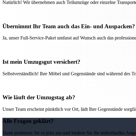
Natürlich! Wir übernehmen auch Teilumzüge oder einzelne Transport
Übernimmt Ihr Team auch das Ein- und Auspacken?
Ja, unser Full-Service-Paket umfasst auf Wunsch auch das professio
Ist mein Umzugsgut versichert?
Selbstverständlich! Ihre Möbel und Gegenstände sind während des Tra
Wie läuft der Umzugstag ab?
Unser Team erscheint pünktlich vor Ort, lädt Ihre Gegenstände sorgfälti
Alle Fragen geklärt?
Dann probieren Sie es jetzt aus und fordern Sie Ihr individuelles Ang