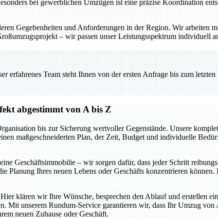
Besonders bei gewerblichen Umzügen ist eine präzise Koordination ents
eren Gegebenheiten und Anforderungen in der Region. Wir arbeiten mi
Großumzugsprojekt – wir passen unser Leistungsspektrum individuell a
 erfahrenes Team steht Ihnen von der ersten Anfrage bis zum letzten Ka
ekt abgestimmt von A bis Z
r Organisation bis zur Sicherung wertvoller Gegenstände. Unsere kom
 einen maßgeschneiderten Plan, der Zeit, Budget und individuelle Bedür
e Geschäftsimmobilie – wir sorgen dafür, dass jeder Schritt reibungsl
ie Planung Ihres neuen Lebens oder Geschäfts konzentrieren können. D
 Hier klären wir Ihre Wünsche, besprechen den Ablauf und erstellen ein
n. Mit unserem Rundum-Service garantieren wir, dass Ihr Umzug von A 
 Ihrem neuen Zuhause oder Geschäft.