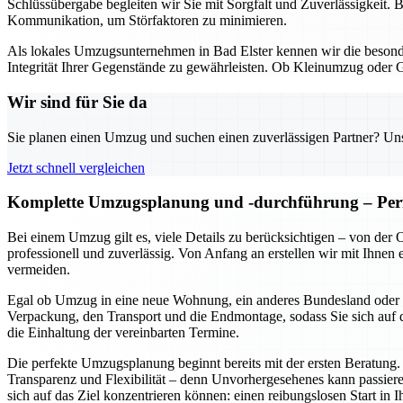
Schlüssübergabe begleiten wir Sie mit Sorgfalt und Zuverlässigkeit. 
Kommunikation, um Störfaktoren zu minimieren.
Als lokales Umzugsunternehmen in Bad Elster kennen wir die besond
Integrität Ihrer Gegenstände zu gewährleisten. Ob Kleinumzug oder 
Wir sind für Sie da
Sie planen einen Umzug und suchen einen zuverlässigen Partner? Unser
Jetzt schnell vergleichen
Komplette Umzugsplanung und -durchführung – Perf
Bei einem Umzug gilt es, viele Details zu berücksichtigen – von de
professionell und zuverlässig. Von Anfang an erstellen wir mit Ihnen
vermeiden.
Egal ob Umzug in eine neue Wohnung, ein anderes Bundesland oder ein
Verpackung, den Transport und die Endmontage, sodass Sie sich auf d
die Einhaltung der vereinbarten Termine.
Die perfekte Umzugsplanung beginnt bereits mit der ersten Beratung.
Transparenz und Flexibilität – denn Unvorhergesehenes kann passiere
sich auf das Ziel konzentrieren können: einen reibungslosen Start in