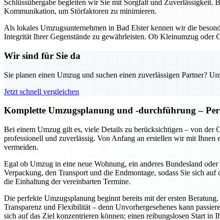
Schlüssübergabe begleiten wir Sie mit Sorgfalt und Zuverlässigkeit. 
Kommunikation, um Störfaktoren zu minimieren.
Als lokales Umzugsunternehmen in Bad Elster kennen wir die besond
Integrität Ihrer Gegenstände zu gewährleisten. Ob Kleinumzug oder 
Wir sind für Sie da
Sie planen einen Umzug und suchen einen zuverlässigen Partner? Unser
Jetzt schnell vergleichen
Komplette Umzugsplanung und -durchführung – Perf
Bei einem Umzug gilt es, viele Details zu berücksichtigen – von de
professionell und zuverlässig. Von Anfang an erstellen wir mit Ihnen
vermeiden.
Egal ob Umzug in eine neue Wohnung, ein anderes Bundesland oder ein
Verpackung, den Transport und die Endmontage, sodass Sie sich auf d
die Einhaltung der vereinbarten Termine.
Die perfekte Umzugsplanung beginnt bereits mit der ersten Beratung.
Transparenz und Flexibilität – denn Unvorhergesehenes kann passiere
sich auf das Ziel konzentrieren können: einen reibungslosen Start in