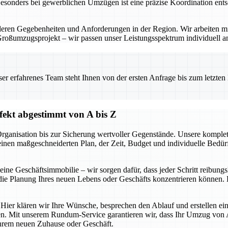
Besonders bei gewerblichen Umzügen ist eine präzise Koordination ents
eren Gegebenheiten und Anforderungen in der Region. Wir arbeiten mi
Großumzugsprojekt – wir passen unser Leistungsspektrum individuell a
 erfahrenes Team steht Ihnen von der ersten Anfrage bis zum letzten Ka
ekt abgestimmt von A bis Z
r Organisation bis zur Sicherung wertvoller Gegenstände. Unsere kom
 einen maßgeschneiderten Plan, der Zeit, Budget und individuelle Bedür
e Geschäftsimmobilie – wir sorgen dafür, dass jeder Schritt reibungsl
ie Planung Ihres neuen Lebens oder Geschäfts konzentrieren können. D
 Hier klären wir Ihre Wünsche, besprechen den Ablauf und erstellen ein
n. Mit unserem Rundum-Service garantieren wir, dass Ihr Umzug von A 
 Ihrem neuen Zuhause oder Geschäft.