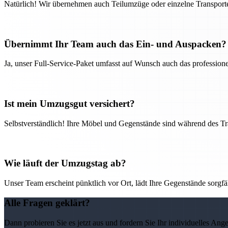
Natürlich! Wir übernehmen auch Teilumzüge oder einzelne Transport
Übernimmt Ihr Team auch das Ein- und Auspacken?
Ja, unser Full-Service-Paket umfasst auf Wunsch auch das professio
Ist mein Umzugsgut versichert?
Selbstverständlich! Ihre Möbel und Gegenstände sind während des Tra
Wie läuft der Umzugstag ab?
Unser Team erscheint pünktlich vor Ort, lädt Ihre Gegenstände sorgfälti
Alle Fragen geklärt?
Dann probieren Sie es jetzt aus und fordern Sie Ihr individuelles Ang